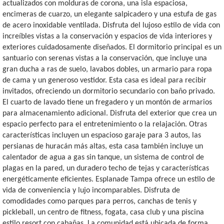
actualizados con molduras de corona, una isla espaciosa,
encimeras de cuarzo, un elegante salpicadero y una estufa de gas
de acero inoxidable ventilada. Disfruta del lujoso estilo de vida con
increíbles vistas a la conservación y espacios de vida interiores y
exteriores cuidadosamente diseñados. El dormitorio principal es un
santuario con serenas vistas a la conservación, que incluye una
gran ducha a ras de suelo, lavabos dobles, un armario para ropa
de cama y un generoso vestidor. Esta casa es ideal para recibir
invitados, ofreciendo un dormitorio secundario con baño privado.
El cuarto de lavado tiene un fregadero y un montón de armarios
para almacenamiento adicional. Disfruta del exterior que crea un
espacio perfecto para el entretenimiento o la relajación. Otras
características incluyen un espacioso garaje para 3 autos, las
persianas de huracán más altas, esta casa también incluye un
calentador de agua a gas sin tanque, un sistema de control de
plagas en la pared, un duradero techo de tejas y características
energéticamente eficientes. Esplanade Tampa ofrece un estilo de
vida de conveniencia y lujo incomparables. Disfruta de
comodidades como parques para perros, canchas de tenis y
pickleball, un centro de fitness, fogata, casa club y una piscina
estilo resort con cabañas. La comunidad está ubicada de forma