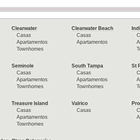
Clearwater
Clearwater Beach
Ind
Casas
Casas
C
Apartamentos
Apartamentos
A
Townhomes
T
Seminole
South Tampa
St 
Casas
Casas
C
Apartamentos
Apartamentos
A
Townhomes
Townhomes
T
Treasure Island
Valrico
Pro
Casas
Casas
C
Apartamentos
A
Townhomes