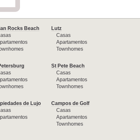
ian Rocks Beach
Lutz
asas
Casas
partamentos
Apartamentos
ownhomes
Townhomes
Petersburg
St Pete Beach
asas
Casas
partamentos
Apartamentos
ownhomes
Townhomes
piedades de Lujo
Campos de Golf
asas
Casas
partamentos
Apartamentos
Townhomes