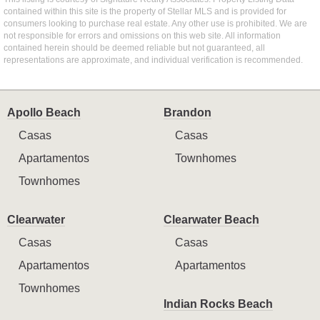
contained within this site is the property of Stellar MLS and is provided for
consumers looking to purchase real estate. Any other use is prohibited. We are
not responsible for errors and omissions on this web site. All information
contained herein should be deemed reliable but not guaranteed, all
representations are approximate, and individual verification is recommended.
Apollo Beach
Brandon
Casas
Casas
Apartamentos
Townhomes
Townhomes
Clearwater
Clearwater Beach
Casas
Casas
Apartamentos
Apartamentos
Townhomes
Indian Rocks Beach