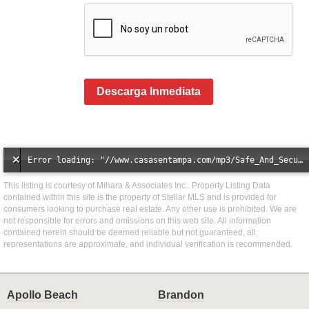
Descarga Inmediata
Error loading: "//www.casasentampa.com/mp3/Safe_And_Secure_full_mix_mp3.mp3"
This listing is courtesy of Mihara & Associates Inc.. Property Listing Data
contained within this site is the property of Stellar MLS and is provided for
consumers looking to purchase real estate. Any other use is prohibited. We are
not responsible for errors and omissions on this web site. All information
contained herein should be deemed reliable but not guaranteed, all
representations are approximate, and individual verification is recommended.
Apollo Beach
Brandon