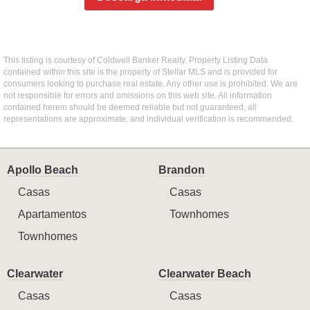
This listing is courtesy of Coldwell Banker Realty. Property Listing Data
contained within this site is the property of Stellar MLS and is provided for
consumers looking to purchase real estate. Any other use is prohibited. We are
not responsible for errors and omissions on this web site. All information
contained herein should be deemed reliable but not guaranteed, all
representations are approximate, and individual verification is recommended.
Apollo Beach
Brandon
Casas
Casas
Apartamentos
Townhomes
Townhomes
Clearwater
Clearwater Beach
Casas
Casas