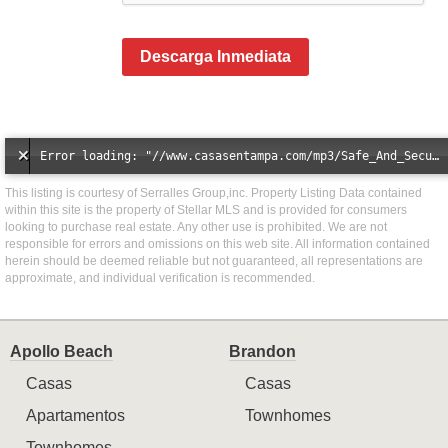
Descarga Inmediata
Error loading: "//www.casasentampa.com/mp3/Safe_And_Secure_full_mix_mp3.mp3"
This listing is courtesy of Serralles Group,inc. Property Listing Data contained
within this site is the property of Stellar MLS and is provided for consumers
looking to purchase real estate. Any other use is prohibited. We are not
responsible for errors and omissions on this web site. All information contained
herein should be deemed reliable but not guaranteed, all representations are
approximate, and individual verification is recommended.
Apollo Beach
Brandon
Casas
Casas
Apartamentos
Townhomes
Townhomes