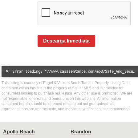
Descarga Inmediata
Error loading: "//www.casasentampa.com/mp3/Safe_And_Secure_full_mix_mp3.mp3"
This listing is courtesy of Engel & Volkers South Tampa. Property Listing Data
contained within this site is the property of Stellar MLS and is provided for
consumers looking to purchase real estate. Any other use is prohibited. We are
not responsible for errors and omissions on this web site. All information
contained herein should be deemed reliable but not guaranteed, all
representations are approximate, and individual verification is recommended.
Apollo Beach
Brandon