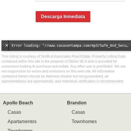
Descarga Inmediata
Error loading: "//www.casasentampa.com/mp3/Safe_And_Secure_full_mix_mp3.mp3"
This listing is courtesy of Smith & Associates Real Estate. Property Listing Data
contained within this site is the property of Stellar MLS and is provided for
consumers looking to purchase real estate. Any other use is prohibited. We are
not responsible for errors and omissions on this web site. All information
contained herein should be deemed reliable but not guaranteed, all
representations are approximate, and individual verification is recommended.
Apollo Beach
Brandon
Casas
Casas
Apartamentos
Townhomes
Townhomes