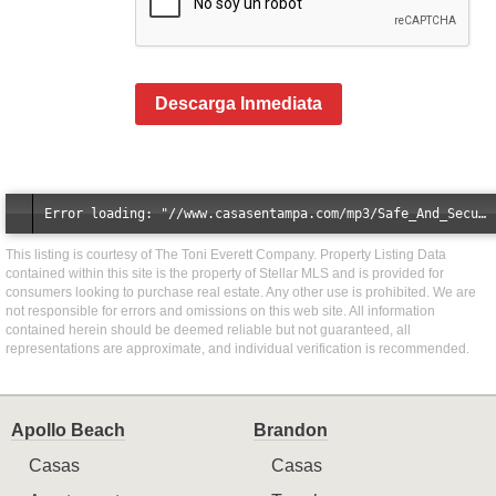
Descarga Inmediata
Error loading: "//www.casasentampa.com/mp3/Safe_And_Secure_full_mix_mp3.mp3"
This listing is courtesy of The Toni Everett Company. Property Listing Data
contained within this site is the property of Stellar MLS and is provided for
consumers looking to purchase real estate. Any other use is prohibited. We are
not responsible for errors and omissions on this web site. All information
contained herein should be deemed reliable but not guaranteed, all
representations are approximate, and individual verification is recommended.
Apollo Beach
Brandon
Casas
Casas