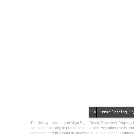
This listing is courtesy of Align Right Realty Riverview. Property 
consumers looking to purchase real estate. Any other use is proh
contained herein should be deemed reliable but not guaranteed,