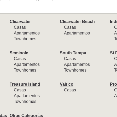
Clearwater
Clearwater Beach
Ind
Casas
Casas
C
Apartamentos
Apartamentos
A
Townhomes
T
Seminole
South Tampa
St 
Casas
Casas
C
Apartamentos
Apartamentos
A
Townhomes
Townhomes
T
Treasure Island
Valrico
Pro
Casas
Casas
C
Apartamentos
A
Townhomes
das
Otras Categorías