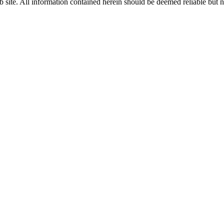
b site. All information contained herein should be deemed reliable but n