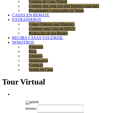
Compra de Casa Virtual
Compre una casa con una hipoteca más baja
Propiedades Comerciales en Venta
CASAS EN REMATE
EXTRANJEROS
Cómo Obtener una Hipoteca
Comprar una Casa en EEUU
Protección de los Bienes
RECIBA CASAS VIA EMAIL
NOSOTROS
Asesores
Blog
Empleos
Testimonios
Contacto
Venda Su Casa
Tour Virtual
Nombre