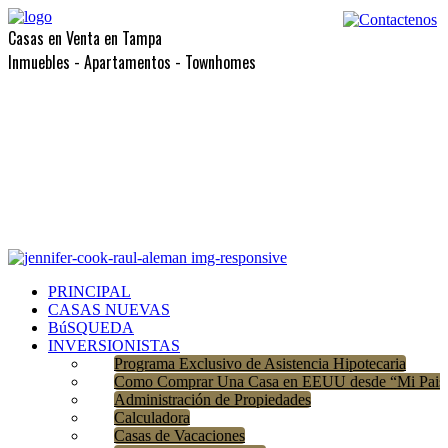
Casas en Venta en Tampa
Inmuebles - Apartamentos - Townhomes
PRINCIPAL
CASAS NUEVAS
BúSQUEDA
INVERSIONISTAS
Programa Exclusivo de Asistencia Hipotecaria
Como Comprar Una Casa en EEUU desde “Mi Pais
Administración de Propiedades
Calculadora
Casas de Vacaciones