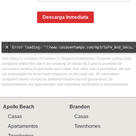
Descarga Inmediata
Error loading: "//www.casasentampa.com/mp3/Safe_And_Secure_full_mix_mp3.mp3"
This listing is courtesy of Century 21 Beggins Enterprises. Property Listing Data
contained within this site is the property of Stellar MLS and is provided for
consumers looking to purchase real estate. Any other use is prohibited. We are
not responsible for errors and omissions on this web site. All information
contained herein should be deemed reliable but not guaranteed, all
representations are approximate, and individual verification is recommended.
Apollo Beach
Brandon
Casas
Casas
Apartamentos
Townhomes
Townhomes