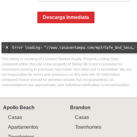
Descarga Inmediata
Error loading: "//www.casasentampa.com/mp3/Safe_And_Secure_full_mix_mp3.mp3"
This listing is courtesy of Coldwell Banker Realty. Property Listing Data
contained within this site is the property of Stellar MLS and is provided for
consumers looking to purchase real estate. Any other use is prohibited. We are
not responsible for errors and omissions on this web site. All information
contained herein should be deemed reliable but not guaranteed, all
representations are approximate, and individual verification is recommended.
Apollo Beach
Brandon
Casas
Casas
Apartamentos
Townhomes
Townhomes