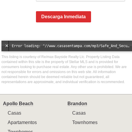
Descarga Inmediata
Error loading: "//www.casasentampa.com/mp3/Safe_And_Secure_full_mix_mp3.mp3"
This listing is courtesy of Re/max Bayside Realty Llc. Property Listing Data
contained within this site is the property of Stellar MLS and is provided for
consumers looking to purchase real estate. Any other use is prohibited. We are
not responsible for errors and omissions on this web site. All information
contained herein should be deemed reliable but not guaranteed, all
representations are approximate, and individual verification is recommended.
Apollo Beach
Brandon
Casas
Casas
Apartamentos
Townhomes
Townhomes