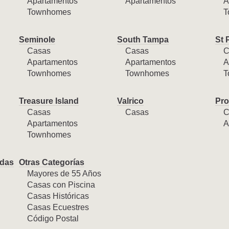
Apartamentos
Apartamentos
A
Townhomes
T
Seminole
South Tampa
St 
Casas
Casas
C
Apartamentos
Apartamentos
A
Townhomes
Townhomes
T
Treasure Island
Valrico
Pro
Casas
Casas
C
Apartamentos
A
Townhomes
das
Otras Categorías
Mayores de 55 Años
Casas con Piscina
Casas Históricas
Casas Ecuestres
Código Postal