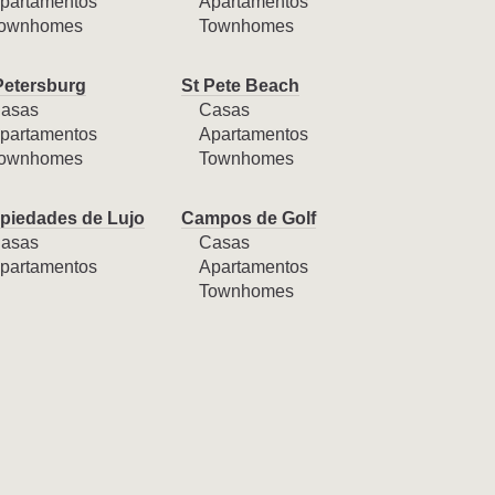
partamentos
Apartamentos
ownhomes
Townhomes
Petersburg
St Pete Beach
asas
Casas
partamentos
Apartamentos
ownhomes
Townhomes
piedades de Lujo
Campos de Golf
asas
Casas
partamentos
Apartamentos
Townhomes