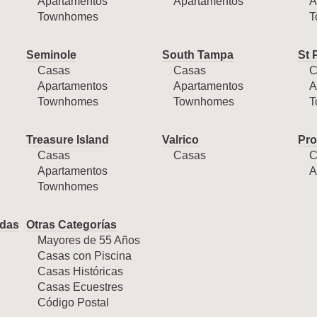
Apartamentos
Apartamentos
A
Townhomes
T
Seminole
South Tampa
St 
Casas
Casas
C
Apartamentos
Apartamentos
A
Townhomes
Townhomes
T
Treasure Island
Valrico
Pro
Casas
Casas
C
Apartamentos
A
Townhomes
das
Otras Categorías
Mayores de 55 Años
Casas con Piscina
Casas Históricas
Casas Ecuestres
Código Postal