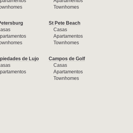
partamentos
Apartamentos
ownhomes
Townhomes
Petersburg
St Pete Beach
asas
Casas
partamentos
Apartamentos
ownhomes
Townhomes
piedades de Lujo
Campos de Golf
asas
Casas
partamentos
Apartamentos
Townhomes