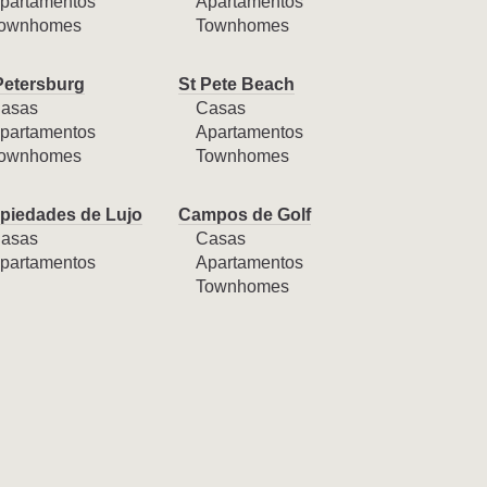
partamentos
Apartamentos
ownhomes
Townhomes
Petersburg
St Pete Beach
asas
Casas
partamentos
Apartamentos
ownhomes
Townhomes
piedades de Lujo
Campos de Golf
asas
Casas
partamentos
Apartamentos
Townhomes