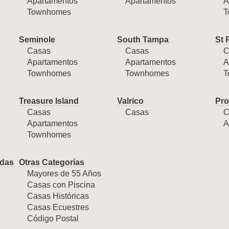
Apartamentos
Apartamentos
A
Townhomes
T
Seminole
South Tampa
St 
Casas
Casas
C
Apartamentos
Apartamentos
A
Townhomes
Townhomes
T
Treasure Island
Valrico
Pro
Casas
Casas
C
Apartamentos
A
Townhomes
das
Otras Categorías
Mayores de 55 Años
Casas con Piscina
Casas Históricas
Casas Ecuestres
Código Postal