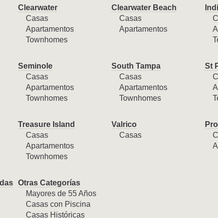
Clearwater
Clearwater Beach
Ind
Casas
Casas
C
Apartamentos
Apartamentos
A
Townhomes
T
Seminole
South Tampa
St 
Casas
Casas
C
Apartamentos
Apartamentos
A
Townhomes
Townhomes
T
Treasure Island
Valrico
Pro
Casas
Casas
C
Apartamentos
A
Townhomes
das
Otras Categorías
Mayores de 55 Años
Casas con Piscina
Casas Históricas