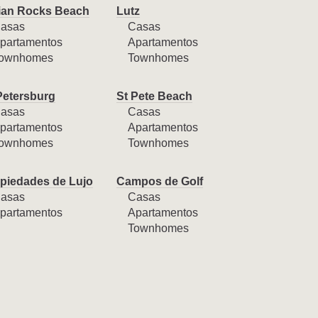
ian Rocks Beach
Lutz
asas
Casas
partamentos
Apartamentos
ownhomes
Townhomes
Petersburg
St Pete Beach
asas
Casas
partamentos
Apartamentos
ownhomes
Townhomes
piedades de Lujo
Campos de Golf
asas
Casas
partamentos
Apartamentos
Townhomes