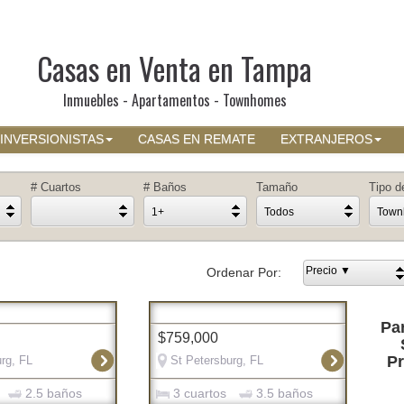
Casas en Venta en Tampa
Inmuebles - Apartamentos - Townhomes
INVERSIONISTAS
CASAS EN REMATE
EXTRANJEROS
# Cuartos
# Baños
Tamaño
Tipo d
1+
Todos
Town
Precio ▼
Ordenar Por:
Par
$759,000
Pr
rg, FL
St Petersburg, FL
2.5 baños
3 cuartos
3.5 baños