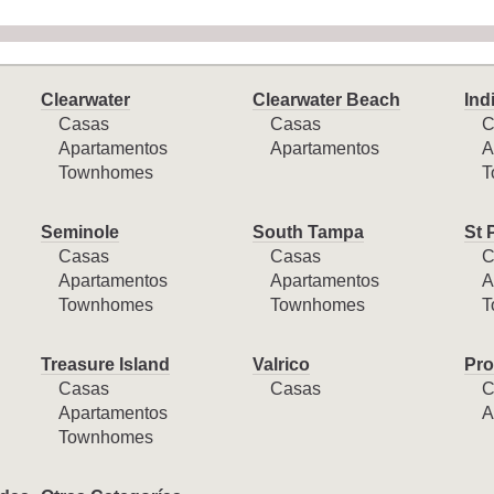
Clearwater
Clearwater Beach
Ind
Casas
Casas
C
Apartamentos
Apartamentos
A
Townhomes
T
Seminole
South Tampa
St 
Casas
Casas
C
Apartamentos
Apartamentos
A
Townhomes
Townhomes
T
Treasure Island
Valrico
Pro
Casas
Casas
C
Apartamentos
A
Townhomes