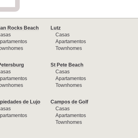
ian Rocks Beach
Lutz
asas
Casas
partamentos
Apartamentos
ownhomes
Townhomes
Petersburg
St Pete Beach
asas
Casas
partamentos
Apartamentos
ownhomes
Townhomes
piedades de Lujo
Campos de Golf
asas
Casas
partamentos
Apartamentos
Townhomes