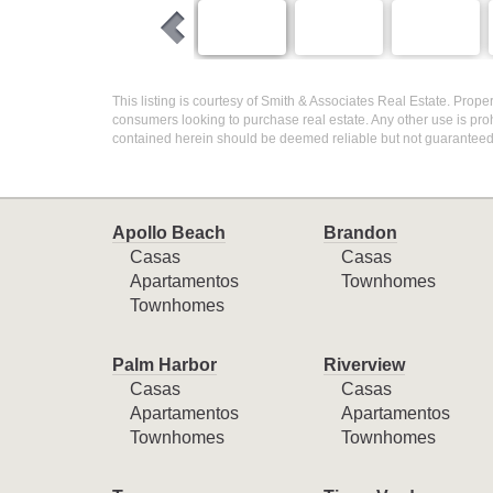
This listing is courtesy of Smith & Associates Real Estate. Proper
consumers looking to purchase real estate. Any other use is proh
contained herein should be deemed reliable but not guaranteed,
Apollo Beach
Brandon
Casas
Casas
Apartamentos
Townhomes
Townhomes
Palm Harbor
Riverview
Casas
Casas
Apartamentos
Apartamentos
Townhomes
Townhomes