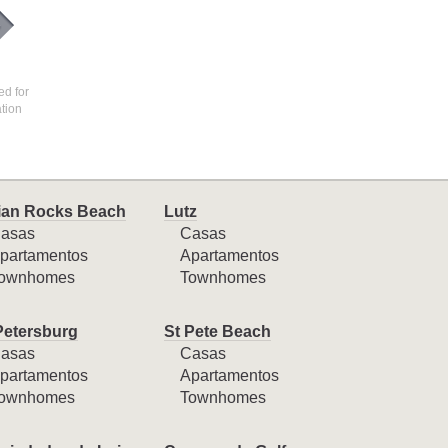
ed for
ation
ian Rocks Beach
Lutz
asas
Casas
partamentos
Apartamentos
ownhomes
Townhomes
Petersburg
St Pete Beach
asas
Casas
partamentos
Apartamentos
ownhomes
Townhomes