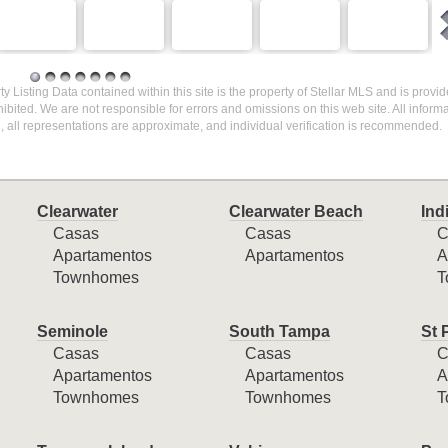
ty Listing Data contained within this site is the property of Stellar MLS and is provid
ibited. We are not responsible for errors and omissions on this web site. All inform
 all representations are approximate, and individual verification is recommended.
Clearwater
Clearwater Beach
Ind
Casas
Casas
C
Apartamentos
Apartamentos
A
Townhomes
T
Seminole
South Tampa
St 
Casas
Casas
C
Apartamentos
Apartamentos
A
Townhomes
Townhomes
T