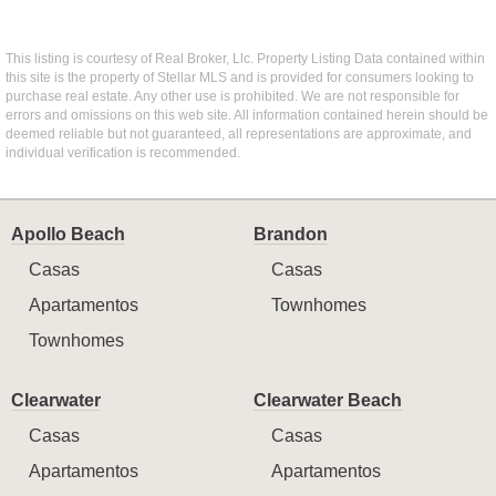
This listing is courtesy of Real Broker, Llc. Property Listing Data contained within
this site is the property of Stellar MLS and is provided for consumers looking to
purchase real estate. Any other use is prohibited. We are not responsible for
errors and omissions on this web site. All information contained herein should be
deemed reliable but not guaranteed, all representations are approximate, and
individual verification is recommended.
Apollo Beach
Brandon
Casas
Casas
Apartamentos
Townhomes
Townhomes
Clearwater
Clearwater Beach
Casas
Casas
Apartamentos
Apartamentos