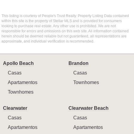
This listing is courtesy of People's Trust Realty. Property Listing Data contained
within this site is the property of Stellar MLS and is provided for consumers
looking to purchase real estate. Any other use is prohibited. We are not
responsible for errors and omissions on this web site. All information contained
herein should be deemed reliable but not guaranteed, all representations are
approximate, and individual verification is recommended.
Apollo Beach
Brandon
Casas
Casas
Apartamentos
Townhomes
Townhomes
Clearwater
Clearwater Beach
Casas
Casas
Apartamentos
Apartamentos