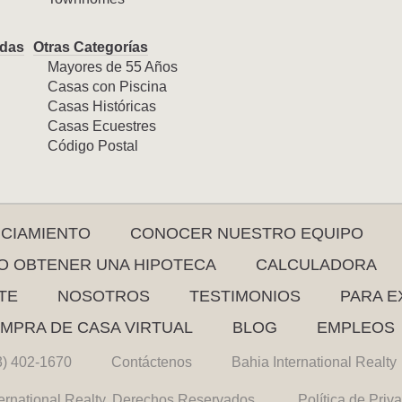
das
Otras Categorías
Mayores de 55 Años
Casas con Piscina
Casas Históricas
Casas Ecuestres
Código Postal
NCIAMIENTO
CONOCER NUESTRO EQUIPO
 OBTENER UNA HIPOTECA
CALCULADORA
TE
NOSOTROS
TESTIMONIOS
PARA E
MPRA DE CASA VIRTUAL
BLOG
EMPLEOS
3) 402-1670
Contáctenos
Bahia International Realty
ernational Realty. Derechos Reservados.
Política de Priv