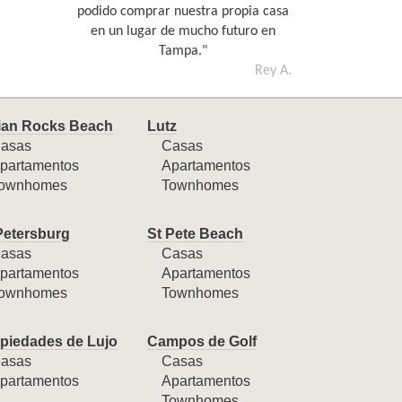
podido comprar nuestra propia casa
en un lugar de mucho futuro en
Tampa."
Rey A.
ian Rocks Beach
Lutz
asas
Casas
partamentos
Apartamentos
ownhomes
Townhomes
Petersburg
St Pete Beach
asas
Casas
partamentos
Apartamentos
ownhomes
Townhomes
piedades de Lujo
Campos de Golf
asas
Casas
partamentos
Apartamentos
Townhomes