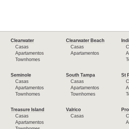
Clearwater
Clearwater Beach
Ind
Casas
Casas
C
Apartamentos
Apartamentos
A
Townhomes
T
Seminole
South Tampa
St 
Casas
Casas
C
Apartamentos
Apartamentos
A
Townhomes
Townhomes
T
Treasure Island
Valrico
Pro
Casas
Casas
C
Apartamentos
A
Townhomes