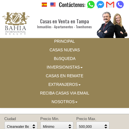
Casas en Venta en Tampa
Inmuebles - Apartamentos - Townhomes
PRINCIPAL
CASAS NUEVAS
BúSQUEDA
INVERSIONISTAS
CASAS EN REMATE
EXTRANJEROS
RECIBA CASAS VIA EMAIL
NOSOTROS
Ciudad
Precio Min.
Precio Max.
Clearwater Beach
Mínimo
500,000