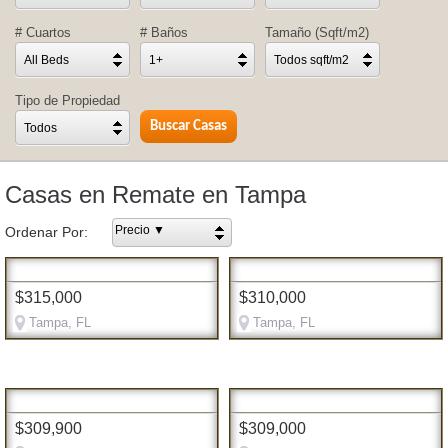
# Cuartos
# Baños
Tamaño (Sqft/m2)
All Beds
1+
Todos sqft/m2
Tipo de Propiedad
Todos
Casas en Remate en Tampa
Precio ▼
Ordenar Por:
$315,000
$310,000
Tampa, FL
Tampa, FL
$309,900
$309,000