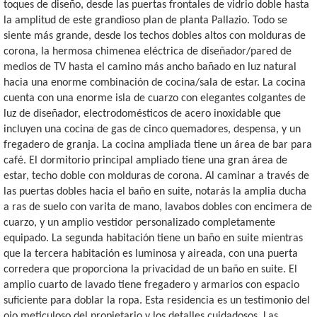
toques de diseño, desde las puertas frontales de vidrio doble hasta
la amplitud de este grandioso plan de planta Pallazio. Todo se
siente más grande, desde los techos dobles altos con molduras de
corona, la hermosa chimenea eléctrica de diseñador/pared de
medios de TV hasta el camino más ancho bañado en luz natural
hacia una enorme combinación de cocina/sala de estar. La cocina
cuenta con una enorme isla de cuarzo con elegantes colgantes de
luz de diseñador, electrodomésticos de acero inoxidable que
incluyen una cocina de gas de cinco quemadores, despensa, y un
fregadero de granja. La cocina ampliada tiene un área de bar para
café. El dormitorio principal ampliado tiene una gran área de
estar, techo doble con molduras de corona. Al caminar a través de
las puertas dobles hacia el baño en suite, notarás la amplia ducha
a ras de suelo con varita de mano, lavabos dobles con encimera de
cuarzo, y un amplio vestidor personalizado completamente
equipado. La segunda habitación tiene un baño en suite mientras
que la tercera habitación es luminosa y aireada, con una puerta
corredera que proporciona la privacidad de un baño en suite. El
amplio cuarto de lavado tiene fregadero y armarios con espacio
suficiente para doblar la ropa. Esta residencia es un testimonio del
ojo meticuloso del propietario y los detalles cuidadosos. Las