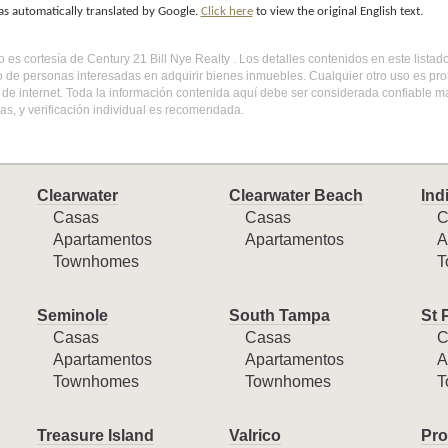
as automatically translated by Google.
Click here
to view the original English text.
do es cortesía de Century 21 Bill Nye Realty . Los detalles contenidos en este list
o de personas interesadas en adquirir bienes inmuebles. Cualquier otro uso es pr
l de internet. Toda la información contenida aquí debe ser considerada confiable 
s, y verificación individual es recomendada.
Clearwater
Clearwater Beach
Ind
Casas
Casas
C
Apartamentos
Apartamentos
A
Townhomes
T
Seminole
South Tampa
St 
Casas
Casas
C
Apartamentos
Apartamentos
A
Townhomes
Townhomes
T
Treasure Island
Valrico
Pro