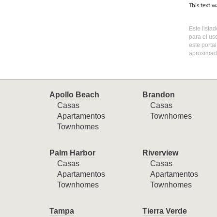
This text w
Este lista
para el us
este porta
aproximada
Apollo Beach
Brandon
Casas
Casas
Apartamentos
Townhomes
Townhomes
Palm Harbor
Riverview
Casas
Casas
Apartamentos
Apartamentos
Townhomes
Townhomes
Tampa
Tierra Verde