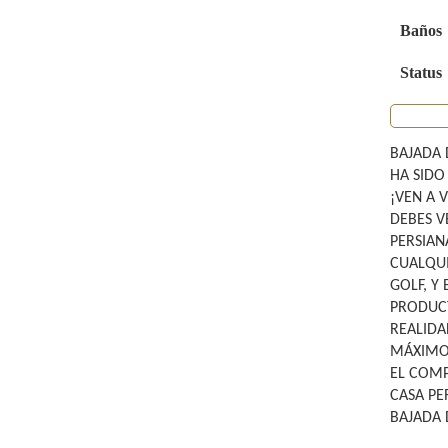
Baños
Status
BAJADA 
HA SIDO
¡VEN A 
DEBES V
PERSIAN
CUALQUI
GOLF, Y
PRODUCT
REALIDA
MÁXIMO 
EL COMP
CASA PE
BAJADA 