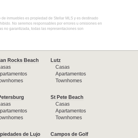
ado de inmuebles es propiedad de Stellar MLS y es destinado
ohibido. No seremos responsables por errores u omisiones en
mas no garantizada, todas las representaciones son
ian Rocks Beach
Lutz
asas
Casas
partamentos
Apartamentos
ownhomes
Townhomes
Petersburg
St Pete Beach
asas
Casas
partamentos
Apartamentos
ownhomes
Townhomes
piedades de Lujo
Campos de Golf