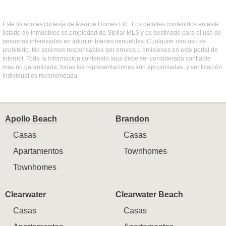
Este listado es cortesía de Avenue Homes Llc . Los detalles contenidos en este
listado de inmuebles es propiedad de Stellar MLS y es destinado para el uso de
personas interesadas en adquirir bienes inmuebles. Cualquier otro uso es
prohibido. No seremos responsables por errores u omisiones en este portal de
internet. Toda la información contenida aquí debe ser considerada confiable
mas no garantizada, todas las representaciones son aproximadas, y verificación
individual es recomendada.
Apollo Beach
Brandon
Casas
Casas
Apartamentos
Townhomes
Townhomes
Clearwater
Clearwater Beach
Casas
Casas