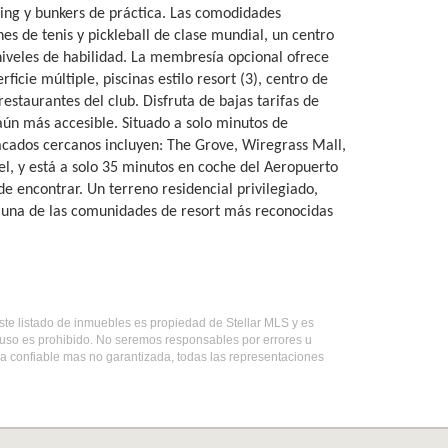
ping y bunkers de práctica. Las comodidades
es de tenis y pickleball de clase mundial, un centro
niveles de habilidad. La membresía opcional ofrece
icie múltiple, piscinas estilo resort (3), centro de
 restaurantes del club. Disfruta de bajas tarifas de
aún más accesible. Situado a solo minutos de
acados cercanos incluyen: The Grove, Wiregrass Mall,
 y está a solo 35 minutos en coche del Aeropuerto
e encontrar. Un terreno residencial privilegiado,
en una de las comunidades de resort más reconocidas
este listado de inmuebles es propiedad de Stellar MLS y es
 uso es prohibido. No seremos responsables por errores u
da confiable mas no garantizada, todas las representaciones