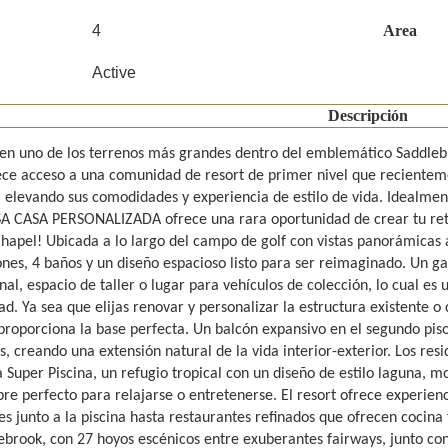
4
Area
Active
Descripción
en uno de los terrenos más grandes dentro del emblemático Saddleb
ece acceso a una comunidad de resort de primer nivel que recientem
, elevando sus comodidades y experiencia de estilo de vida. Idealmen
CASA PERSONALIZADA ofrece una rara oportunidad de crear tu retiro
hapel! Ubicada a lo largo del campo de golf con vistas panorámicas a
ones, 4 baños y un diseño espacioso listo para ser reimaginado. Un 
al, espacio de taller o lugar para vehículos de colección, lo cual es
. Ya sea que elijas renovar y personalizar la estructura existente o 
proporciona la base perfecta. Un balcón expansivo en el segundo piso
, creando una extensión natural de la vida interior-exterior. Los res
 Super Piscina, un refugio tropical con un diseño de estilo laguna, 
ibre perfecto para relajarse o entretenerse. El resort ofrece experien
s junto a la piscina hasta restaurantes refinados que ofrecen cocina 
ebrook, con 27 hoyos escénicos entre exuberantes fairways, junto co