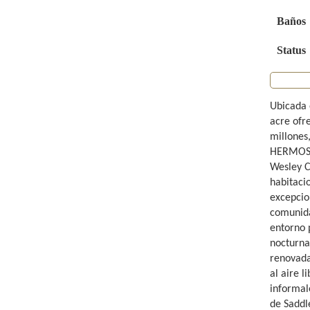
Baños
Status
Ubicada 
acre ofr
millones
HERMOSA 
Wesley C
habitaci
excepcion
comunidad
entorno 
nocturnas
renovada
al aire l
informale
de Saddl