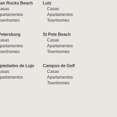
ian Rocks Beach
Lutz
asas
Casas
partamentos
Apartamentos
ownhomes
Townhomes
Petersburg
St Pete Beach
asas
Casas
partamentos
Apartamentos
ownhomes
Townhomes
piedades de Lujo
Campos de Golf
asas
Casas
partamentos
Apartamentos
Townhomes