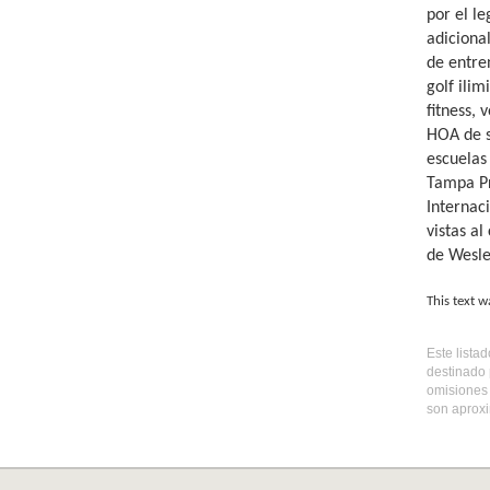
por el l
adiciona
de entre
golf ilim
fitness, 
HOA de s
escuelas
Tampa Pr
Internac
vistas a
de Wesle
This text w
Este lista
destinado 
omisiones 
son aproxi