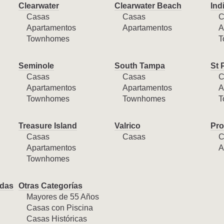
Clearwater
Clearwater Beach
Ind
Casas
Casas
C
Apartamentos
Apartamentos
A
Townhomes
T
Seminole
South Tampa
St 
Casas
Casas
C
Apartamentos
Apartamentos
A
Townhomes
Townhomes
T
Treasure Island
Valrico
Pro
Casas
Casas
C
Apartamentos
A
Townhomes
das
Otras Categorías
Mayores de 55 Años
Casas con Piscina
Casas Históricas