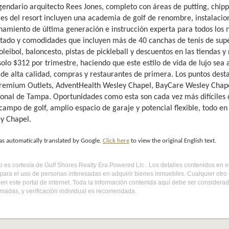
egendario arquitecto Rees Jones, completo con áreas de putting, chip
les del resort incluyen una academia de golf de renombre, instalacion
namiento de última generación e instrucción experta para todos los 
itado y comodidades que incluyen más de 40 canchas de tenis de superf
voleibol, baloncesto, pistas de pickleball y descuentos en las tiendas y
olo $312 por trimestre, haciendo que este estilo de vida de lujo sea 
 de alta calidad, compras y restaurantes de primera. Los puntos dest
emium Outlets, AdventHealth Wesley Chapel, BayCare Wesley Chapel,
ional de Tampa. Oportunidades como esta son cada vez más difíciles d
l campo de golf, amplio espacio de garaje y potencial flexible, todo 
y Chapel.
as automatically translated by Google.
Click here
to view the original English text.
do es cortesía de Gulf Shores Realty Era Powered Llc . Los detalles contenidos en 
para el uso de personas interesadas en adquirir bienes inmuebles. Cualquier otro
en este portal de internet. Toda la información contenida aquí debe ser considera
madas, y verificación individual es recomendada.