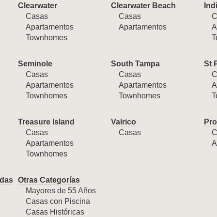
Clearwater
Clearwater Beach
Ind
Casas
Casas
C
Apartamentos
Apartamentos
A
Townhomes
T
Seminole
South Tampa
St 
Casas
Casas
C
Apartamentos
Apartamentos
A
Townhomes
Townhomes
T
Treasure Island
Valrico
Pro
Casas
Casas
C
Apartamentos
A
Townhomes
das
Otras Categorías
Mayores de 55 Años
Casas con Piscina
Casas Históricas