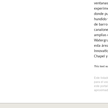
ventanas 
experime
donde pu
hundido 
de barro
canalone
amplias 
Watergra
esta áre
Innovati
Chapel y
This text w
Este lista
para el us
este porta
aproximada