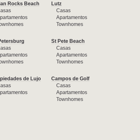
ian Rocks Beach
Lutz
asas
Casas
partamentos
Apartamentos
ownhomes
Townhomes
Petersburg
St Pete Beach
asas
Casas
partamentos
Apartamentos
ownhomes
Townhomes
piedades de Lujo
Campos de Golf
asas
Casas
partamentos
Apartamentos
Townhomes