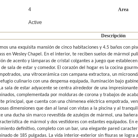
4
Area
Active
Descripción
mos una exquisita mansión de cinco habitaciones y 4.5 baños con pisc
ss en Wesley Chapel. En el interior, te reciben suelos de mármol pul
ión de acento y lámparas de cristal colgantes a juego que establecen 
 de sala de estar y comedor. El corazón del hogar es la cocina gour
mpotrados, una vitrocerámica con campana extractora, un microonda
refugio culinario con una despensa equipada, iluminación bajo gabine
La sala de estar adyacente se centra alrededor de una impresionante 
minados, complementada por molduras de corona y trabajos de acabad
uite principal, que cuenta con una chimenea eléctrica empotrada, vent
sas dimensiones que dan al lanai con vistas a la piscina y al tranquil
ce una ducha sin marco revestida de azulejos de mármol, una bañera
acterística de mármol y dos vestidores con estantes equipados. En el 
imiento definitivo, completo con un bar, una elegante pared caracte
inado de 185 pulgadas. La vida interior-exterior sin fisuras se logra 