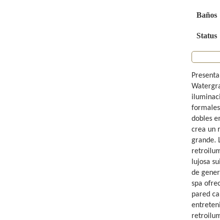
Baños
Status
Presenta
Watergra
iluminac
formales
dobles e
crea un 
grande. 
retroilu
lujosa s
de genero
spa ofre
pared car
entreten
retroilum