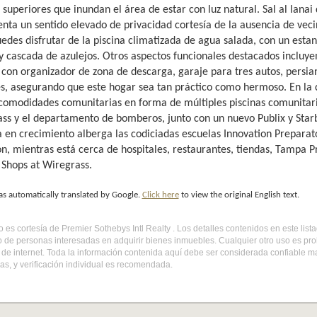
superiores que inundan el área de estar con luz natural. Sal al lanai
nta un sentido elevado de privacidad cortesía de la ausencia de vec
edes disfrutar de la piscina climatizada de agua salada, con un estan
y cascada de azulejos. Otros aspectos funcionales destacados incluy
 con organizador de zona de descarga, garaje para tres autos, persia
s, asegurando que este hogar sea tan práctico como hermoso. En la 
comodidades comunitarias en forma de múltiples piscinas comunitaria
ss y el departamento de bomberos, junto con un nuevo Publix y Starb
a en crecimiento alberga las codiciadas escuelas Innovation Prepar
on, mientras está cerca de hospitales, restaurantes, tiendas, Tampa
 Shops at Wiregrass.
as automatically translated by Google.
Click here
to view the original English text.
do es cortesía de Premier Sothebys Intl Realty . Los detalles contenidos en este li
o de personas interesadas en adquirir bienes inmuebles. Cualquier otro uso es pr
l de internet. Toda la información contenida aquí debe ser considerada confiable 
s, y verificación individual es recomendada.