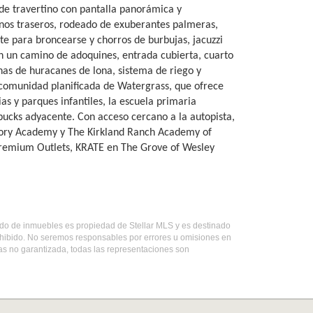
 de travertino con pantalla panorámica y
inos traseros, rodeado de exuberantes palmeras,
te para broncearse y chorros de burbujas, jacuzzi
en un camino de adoquines, entrada cubierta, cuarto
nas de huracanes de lona, sistema de riego y
comunidad planificada de Watergrass, que ofrece
s y parques infantiles, la escuela primaria
ucks adyacente. Con acceso cercano a la autopista,
atory Academy y The Kirkland Ranch Academy of
 Premium Outlets, KRATE en The Grove of Wesley
stado de inmuebles es propiedad de Stellar MLS y es destinado
ohibido. No seremos responsables por errores u omisiones en
mas no garantizada, todas las representaciones son