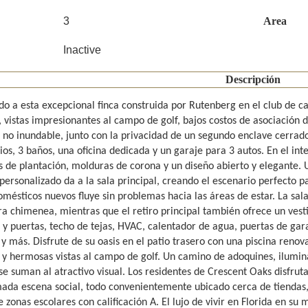
3
Area
Inactive
Descripción
do a esta excepcional finca construida por Rutenberg en el club de c
 vistas impresionantes al campo de golf, bajos costos de asociación d
 no inundable, junto con la privacidad de un segundo enclave cerrad
os, 3 baños, una oficina dedicada y un garaje para 3 autos. En el inte
s de plantación, molduras de corona y un diseño abierto y elegante.
ersonalizado da a la sala principal, creando el escenario perfecto p
mésticos nuevos fluye sin problemas hacia las áreas de estar. La sala
a chimenea, mientras que el retiro principal también ofrece un vesti
 y puertas, techo de tejas, HVAC, calentador de agua, puertas de gara
 y más. Disfrute de su oasis en el patio trasero con una piscina reno
o y hermosas vistas al campo de golf. Un camino de adoquines, ilumin
e suman al atractivo visual. Los residentes de Crescent Oaks disfrutan
ada escena social, todo convenientemente ubicado cerca de tiendas, 
 zonas escolares con calificación A. El lujo de vivir en Florida en su