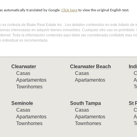
as automatically translated by Google.
Click here
to view the original English text.
do es cortesía de Blake Real Estate Inc . Los detalles contenidos en este listado d
sonas interesadas en adquirir bienes inmuebles. Cualquier otro uso es prohibido
internet. Toda la información contenida aquí debe ser considerada confiable mas n
ón individual es recomendada.
Clearwater
Clearwater Beach
Ind
Casas
Casas
C
Apartamentos
Apartamentos
A
Townhomes
T
Seminole
South Tampa
St 
Casas
Casas
C
Apartamentos
Apartamentos
A
Townhomes
Townhomes
T