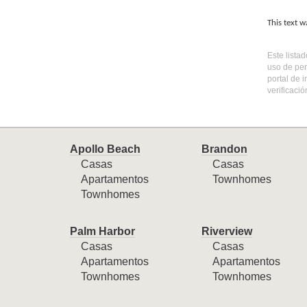
This text w
Este lista
uso de per
portal de 
verificaci
Apollo Beach
Brandon
Casas
Casas
Apartamentos
Townhomes
Townhomes
Palm Harbor
Riverview
Casas
Casas
Apartamentos
Apartamentos
Townhomes
Townhomes