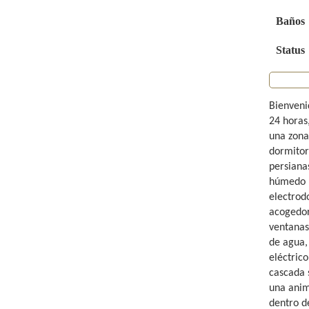
Baños
Status
Bienveni
24 horas,
una zona
dormitori
persiana
húmedo p
electrodo
acogedor
ventanas
de agua,
eléctric
cascada s
una anim
dentro de