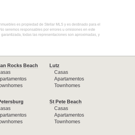
e inmuebles es propiedad de Stellar MLS y es destinado para el
. No seremos responsables por errores u omisiones en este
o garantizada, todas las representaciones son aproximadas, y
ian Rocks Beach
Lutz
asas
Casas
partamentos
Apartamentos
ownhomes
Townhomes
Petersburg
St Pete Beach
asas
Casas
partamentos
Apartamentos
ownhomes
Townhomes