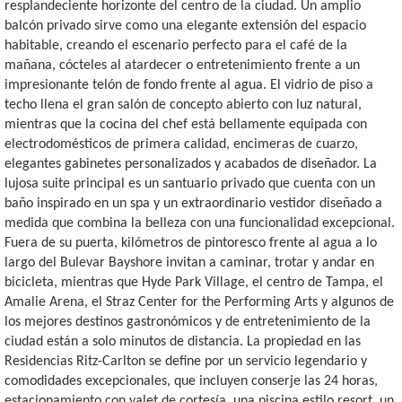
resplandeciente horizonte del centro de la ciudad. Un amplio
balcón privado sirve como una elegante extensión del espacio
habitable, creando el escenario perfecto para el café de la
mañana, cócteles al atardecer o entretenimiento frente a un
impresionante telón de fondo frente al agua. El vidrio de piso a
techo llena el gran salón de concepto abierto con luz natural,
mientras que la cocina del chef está bellamente equipada con
electrodomésticos de primera calidad, encimeras de cuarzo,
elegantes gabinetes personalizados y acabados de diseñador. La
lujosa suite principal es un santuario privado que cuenta con un
baño inspirado en un spa y un extraordinario vestidor diseñado a
medida que combina la belleza con una funcionalidad excepcional.
Fuera de su puerta, kilómetros de pintoresco frente al agua a lo
largo del Bulevar Bayshore invitan a caminar, trotar y andar en
bicicleta, mientras que Hyde Park Village, el centro de Tampa, el
Amalie Arena, el Straz Center for the Performing Arts y algunos de
los mejores destinos gastronómicos y de entretenimiento de la
ciudad están a solo minutos de distancia. La propiedad en las
Residencias Ritz-Carlton se define por un servicio legendario y
comodidades excepcionales, que incluyen conserje las 24 horas,
estacionamiento con valet de cortesía, una piscina estilo resort, un