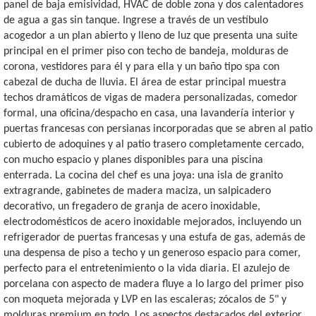
panel de baja emisividad, HVAC de doble zona y dos calentadores
de agua a gas sin tanque. Ingrese a través de un vestíbulo
acogedor a un plan abierto y lleno de luz que presenta una suite
principal en el primer piso con techo de bandeja, molduras de
corona, vestidores para él y para ella y un baño tipo spa con
cabezal de ducha de lluvia. El área de estar principal muestra
techos dramáticos de vigas de madera personalizadas, comedor
formal, una oficina/despacho en casa, una lavandería interior y
puertas francesas con persianas incorporadas que se abren al patio
cubierto de adoquines y al patio trasero completamente cercado,
con mucho espacio y planes disponibles para una piscina
enterrada. La cocina del chef es una joya: una isla de granito
extragrande, gabinetes de madera maciza, un salpicadero
decorativo, un fregadero de granja de acero inoxidable,
electrodomésticos de acero inoxidable mejorados, incluyendo un
refrigerador de puertas francesas y una estufa de gas, además de
una despensa de piso a techo y un generoso espacio para comer,
perfecto para el entretenimiento o la vida diaria. El azulejo de
porcelana con aspecto de madera fluye a lo largo del primer piso
con moqueta mejorada y LVP en las escaleras; zócalos de 5" y
molduras premium en todo. Los aspectos destacados del exterior