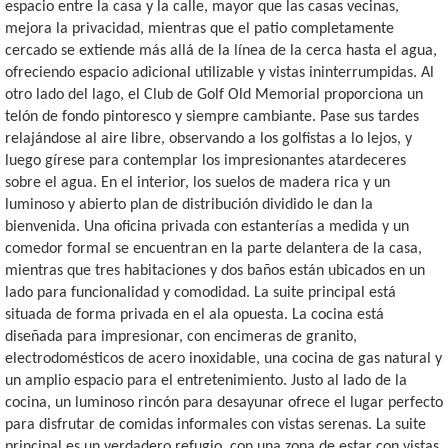
espacio entre la casa y la calle, mayor que las casas vecinas,
mejora la privacidad, mientras que el patio completamente
cercado se extiende más allá de la línea de la cerca hasta el agua,
ofreciendo espacio adicional utilizable y vistas ininterrumpidas. Al
otro lado del lago, el Club de Golf Old Memorial proporciona un
telón de fondo pintoresco y siempre cambiante. Pase sus tardes
relajándose al aire libre, observando a los golfistas a lo lejos, y
luego gírese para contemplar los impresionantes atardeceres
sobre el agua. En el interior, los suelos de madera rica y un
luminoso y abierto plan de distribución dividido le dan la
bienvenida. Una oficina privada con estanterías a medida y un
comedor formal se encuentran en la parte delantera de la casa,
mientras que tres habitaciones y dos baños están ubicados en un
lado para funcionalidad y comodidad. La suite principal está
situada de forma privada en el ala opuesta. La cocina está
diseñada para impresionar, con encimeras de granito,
electrodomésticos de acero inoxidable, una cocina de gas natural y
un amplio espacio para el entretenimiento. Justo al lado de la
cocina, un luminoso rincón para desayunar ofrece el lugar perfecto
para disfrutar de comidas informales con vistas serenas. La suite
principal es un verdadero refugio, con una zona de estar con vistas