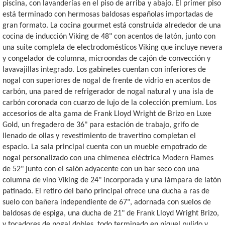
piscina, con lavanderías en el piso de arriba y abajo. El primer piso
está terminado con hermosas baldosas españolas importadas de
gran formato. La cocina gourmet está construida alrededor de una
cocina de inducción Viking de 48" con acentos de latón, junto con
una suite completa de electrodomésticos Viking que incluye nevera
y congelador de columna, microondas de cajón de convección y
lavavajillas integrado. Los gabinetes cuentan con inferiores de
nogal con superiores de nogal de frente de vidrio en acentos de
carbón, una pared de refrigerador de nogal natural y una isla de
carbón coronada con cuarzo de lujo de la colección premium. Los
accesorios de alta gama de Frank Lloyd Wright de Brizo en Luxe
Gold, un fregadero de 36" para estación de trabajo, grifo de
llenado de ollas y revestimiento de travertino completan el
espacio. La sala principal cuenta con un mueble empotrado de
nogal personalizado con una chimenea eléctrica Modern Flames
de 52" junto con el salón adyacente con un bar seco con una
columna de vino Viking de 24" incorporada y una lámpara de latón
patinado. El retiro del baño principal ofrece una ducha a ras de
suelo con bañera independiente de 67", adornada con suelos de
baldosas de espiga, una ducha de 21" de Frank Lloyd Wright Brizo,
y tocadores de nogal dobles, todo terminado en níquel pulido y