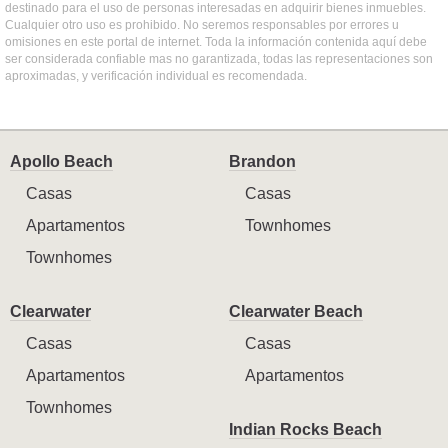
destinado para el uso de personas interesadas en adquirir bienes inmuebles.
Cualquier otro uso es prohibido. No seremos responsables por errores u
omisiones en este portal de internet. Toda la información contenida aquí debe
ser considerada confiable mas no garantizada, todas las representaciones son
aproximadas, y verificación individual es recomendada.
Apollo Beach
Brandon
Casas
Casas
Apartamentos
Townhomes
Townhomes
Clearwater
Clearwater Beach
Casas
Casas
Apartamentos
Apartamentos
Townhomes
Indian Rocks Beach