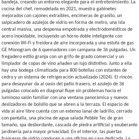
bandeja, creando un entorno elegante para el entretenimiento. La
cocina del chef, remodelada en 2021, muestra gabinetes
mejorados con cajones extraíbles, encimeras de granito, un
salpicadero de azulejos de vidrio en forma de metro, una isla
central masiva, una despensa empotrada y electrodomésticos de
acero inoxidable, incluyendo un horno doble inteligente con
conexión Wi-Fi y freidora de aire incorporada y una estufa de gas
GE Monogram de 6 quemadores con campana de 36 pulgadas. Un
fregadero estilo granja con un grifo de grado comercial y un
limpiador de copas de vino añaden un lujo distintivo. Junto a ella
hay una bodega climatizada para 800 botellas con estantes de
cedro y un sistema de refrigeración actualizado (2024). El rincón
para desayunar da al oasis del patio trasero, el azulejo de 36
pulgadas colocado en diagonal fluye sin problemas hacia el
luminoso salón familiar con una ventana panorámica y nuevos
deslizadores de bolsillo que se abren a la terraza. El espacio de
vida al aire libre cuenta con un extenso lanai de ladrillo, cerrado
con pantalla, una piscina de agua salada Pebble Tec de gran
tamaño, spa desbordante, cascada de piedra artificial y exuberante
jardinería para mayor privacidad. En el interior, las puertas
francesas de vidrio conducen a una oficina en casa dedicada. La