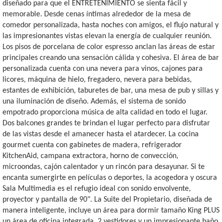
diseñado para que el ENTRETENIMIENTO se sienta fácil y
memorable. Desde cenas íntimas alrededor de la mesa de
comedor personalizada, hasta noches con amigos, el flujo natural y
las impresionantes vistas elevan la energía de cualquier reunión.
Los pisos de porcelana de color espresso anclan las áreas de estar
principales creando una sensación cálida y cohesiva. El área de bar
personalizada cuenta con una nevera para vinos, cajones para
licores, máquina de hielo, fregadero, nevera para bebidas,
estantes de exhibición, taburetes de bar, una mesa de pub y sillas y
una iluminación de diseño. Además, el sistema de sonido
empotrado proporciona música de alta calidad en todo el lugar.
Dos balcones grandes te brindan el lugar perfecto para disfrutar
de las vistas desde el amanecer hasta el atardecer. La cocina
gourmet cuenta con gabinetes de madera, refrigerador
KitchenAid, campana extractora, horno de convección,
microondas, cajón calentador y un rincón para desayunar. Si te
encanta sumergirte en películas o deportes, la acogedora y oscura
Sala Multimedia es el refugio ideal con sonido envolvente,
proyector y pantalla de 90". La Suite del Propietario, diseñada de
manera inteligente, incluye un área para dormir tamaño King PLUS
un área de oficina integrada, 2 vestidores y un impresionante baño