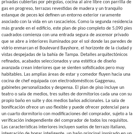
privadas cubiertas por pérgolas, cocina al aire libre con parrilla de
gas en progreso, terrazas revestidas de madera y un tranquilo
estanque de peces koi definen un entorno exterior raramente
asociado con la vida en un rascacielos. Como la segunda residencia
más grande en el edificio, este plan de piso completo de 5,090 pies
cuadrados comienza con una entrada segura de ascensor privado
que se abre a interiores iluminados por el sol donde las paredes de
vidrio enmarcan el Boulevard Bayshore, el horizonte de la ciudad y
vistas despejadas de la bahía de Tampa. Detalles arquitectónicos
refinados, acabados seleccionados y una estética de diseño
avanzada crean interiores que se sienten sofisticados pero muy
habitables. Las amplias áreas de estar y comedor fluyen hacia una
cocina de chef equipada con electrodomésticos Gaggenau,
gabinetes personalizados y despensa. El plan de piso incluye un
teatro o sala de medios, tres suites de dormitorios cada una con su
propio baño en suite y dos medios baños adicionales. La sala de
bonificación ofrece un uso flexible y puede ofrecer potencial para
un cuarto dormitorio con modificaciones del comprador, sujeto a la
verificación independiente del comprador de todos los requisitos.
Las características interiores incluyen suelos de terrazo italiano,
integración de hogar inteligente, un baño principal inspirado en un