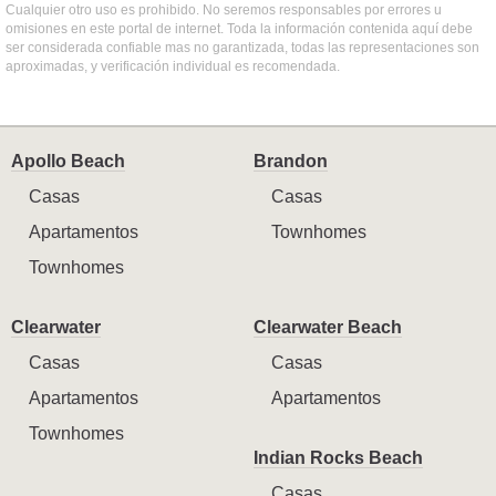
Cualquier otro uso es prohibido. No seremos responsables por errores u
omisiones en este portal de internet. Toda la información contenida aquí debe
ser considerada confiable mas no garantizada, todas las representaciones son
aproximadas, y verificación individual es recomendada.
Apollo Beach
Brandon
Casas
Casas
Apartamentos
Townhomes
Townhomes
Clearwater
Clearwater Beach
Casas
Casas
Apartamentos
Apartamentos
Townhomes
Indian Rocks Beach
Casas