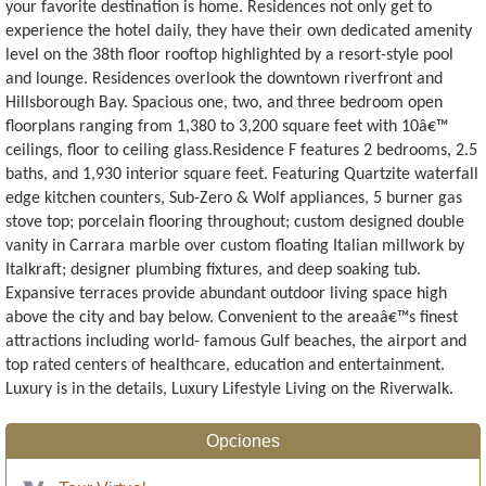
your favorite destination is home. Residences not only get to
experience the hotel daily, they have their own dedicated amenity
level on the 38th floor rooftop highlighted by a resort-style pool
and lounge. Residences overlook the downtown riverfront and
Hillsborough Bay. Spacious one, two, and three bedroom open
floorplans ranging from 1,380 to 3,200 square feet with 10â€™
ceilings, floor to ceiling glass.Residence F features 2 bedrooms, 2.5
baths, and 1,930 interior square feet. Featuring Quartzite waterfall
edge kitchen counters, Sub-Zero & Wolf appliances, 5 burner gas
stove top; porcelain flooring throughout; custom designed double
vanity in Carrara marble over custom floating Italian millwork by
Italkraft; designer plumbing fixtures, and deep soaking tub.
Expansive terraces provide abundant outdoor living space high
above the city and bay below. Convenient to the areaâ€™s finest
attractions including world- famous Gulf beaches, the airport and
top rated centers of healthcare, education and entertainment.
Luxury is in the details, Luxury Lifestyle Living on the Riverwalk.
Opciones