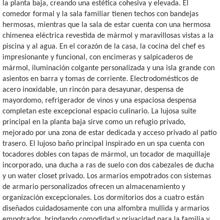
la planta baja, creando una estética cohesiva y elevada. El
comedor formal y la sala familiar tienen techos con bandejas
hermosas, mientras que la sala de estar cuenta con una hermosa
chimenea eléctrica revestida de mármol y maravillosas vistas a la
piscina y al agua. En el corazón de la casa, la cocina del chef es
impresionante y funcional, con encimeras y salpicaderos de
mármol, iluminación colgante personalizada y una isla grande con
asientos en barra y tomas de corriente. Electrodomésticos de
acero inoxidable, un rincón para desayunar, despensa de
mayordomo, refrigerador de vinos y una espaciosa despensa
completan este excepcional espacio culinario. La lujosa suite
principal en la planta baja sirve como un refugio privado,
mejorado por una zona de estar dedicada y acceso privado al patio
trasero. El lujoso baño principal inspirado en un spa cuenta con
tocadores dobles con tapas de mármol, un tocador de maquillaje
incorporado, una ducha a ras de suelo con dos cabezales de ducha
y un water closet privado. Los armarios empotrados con sistemas
de armario personalizados ofrecen un almacenamiento y
organización excepcionales. Los dormitorios dos a cuatro están
diseñados cuidadosamente con una alfombra mullida y armarios
empotrados, brindando comodidad y privacidad para la familia y