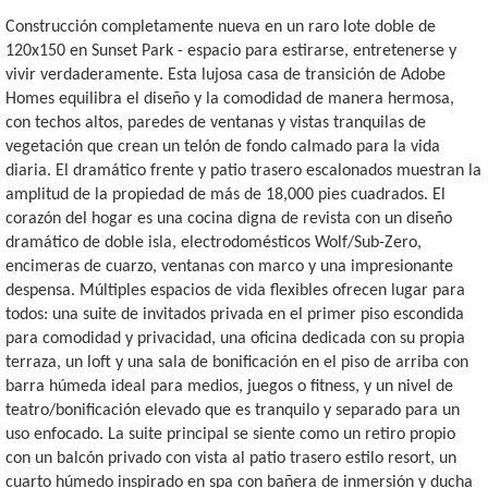
Construcción completamente nueva en un raro lote doble de
120x150 en Sunset Park - espacio para estirarse, entretenerse y
vivir verdaderamente. Esta lujosa casa de transición de Adobe
Homes equilibra el diseño y la comodidad de manera hermosa,
con techos altos, paredes de ventanas y vistas tranquilas de
vegetación que crean un telón de fondo calmado para la vida
diaria. El dramático frente y patio trasero escalonados muestran la
amplitud de la propiedad de más de 18,000 pies cuadrados. El
corazón del hogar es una cocina digna de revista con un diseño
dramático de doble isla, electrodomésticos Wolf/Sub-Zero,
encimeras de cuarzo, ventanas con marco y una impresionante
despensa. Múltiples espacios de vida flexibles ofrecen lugar para
todos: una suite de invitados privada en el primer piso escondida
para comodidad y privacidad, una oficina dedicada con su propia
terraza, un loft y una sala de bonificación en el piso de arriba con
barra húmeda ideal para medios, juegos o fitness, y un nivel de
teatro/bonificación elevado que es tranquilo y separado para un
uso enfocado. La suite principal se siente como un retiro propio
con un balcón privado con vista al patio trasero estilo resort, un
cuarto húmedo inspirado en spa con bañera de inmersión y ducha