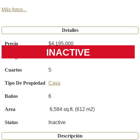
Más fotos...
Detalles
Precio
$4,195,000
INACTIVE
Código
TB8449072
Cuartos
5
Tipo De Propiedad
Casa
Baños
6
Area
6,584 sq.ft. (612 m2)
Status
Inactive
Descripción