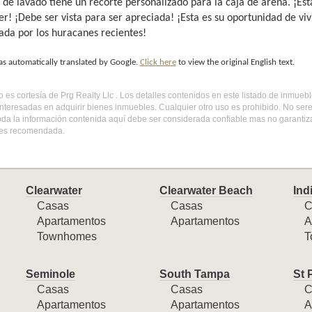
o de lavado tiene un recorte personalizado para la caja de arena. ¡Es
r! ¡Debe ser vista para ser apreciada! ¡Esta es su oportunidad de viv
tada por los huracanes recientes!
as automatically translated by Google.
Click here
to view the original English text.
do es cortesía de Prg Realty Llc . Los detalles contenidos en este listado de inmue
nteresadas en adquirir bienes inmuebles. Cualquier otro uso es prohibido. No ser
Toda la información contenida aquí debe ser considerada confiable mas no garantiz
 es recomendada.
Clearwater
Clearwater Beach
Ind
Casas
Casas
C
Apartamentos
Apartamentos
A
Townhomes
T
Seminole
South Tampa
St 
Casas
Casas
C
Apartamentos
Apartamentos
A