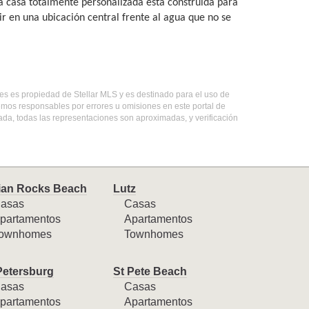
ta casa totalmente personalizada está construida para
ir en una ubicación central frente al agua que no se
bles es propiedad de Stellar MLS y es destinado para el uso de
emos responsables por errores u omisiones en este portal de
ada, todas las representaciones son aproximadas, y verificación
ian Rocks Beach
Lutz
asas
Casas
partamentos
Apartamentos
ownhomes
Townhomes
Petersburg
St Pete Beach
asas
Casas
partamentos
Apartamentos