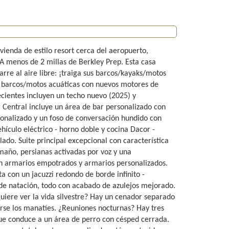
vienda de estilo resort cerca del aeropuerto,
 A menos de 2 millas de Berkley Prep. Esta casa
rre al aire libre: ¡traiga sus barcos/kayaks/motos
a barcos/motos acuáticas con nuevos motores de
ecientes incluyen un techo nuevo (2025) y
r Central incluye un área de bar personalizado con
onalizado y un foso de conversación hundido con
ículo eléctrico - horno doble y cocina Dacor -
ado. Suite principal excepcional con característica
amaño, persianas activadas por voz y una
on armarios empotrados y armarios personalizados.
a con un jacuzzi redondo de borde infinito -
 de natación, todo con acabado de azulejos mejorado.
uiere ver la vida silvestre? Hay un cenador separado
irse los manatíes. ¿Reuniones nocturnas? Hay tres
ue conduce a un área de perro con césped cerrada.