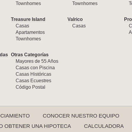
Townhomes
Townhomes
T
Treasure Island
Valrico
Pro
Casas
Casas
C
Apartamentos
A
Townhomes
das
Otras Categorías
Mayores de 55 Años
Casas con Piscina
Casas Históricas
Casas Ecuestres
Código Postal
NCIAMIENTO
CONOCER NUESTRO EQUIPO
 OBTENER UNA HIPOTECA
CALCULADORA