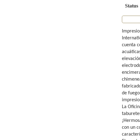
Status
Impresio
Internati
cuenta c
acuática
elevació
electrodo
encimera
chimenea
fabricad
de fuego
impresio
La Ofici
taburete
¡Hermosa
con un c
caracter