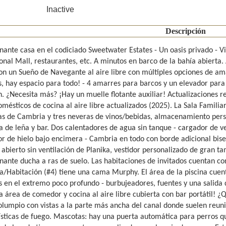
Inactive
Descripción
nante casa en el codiciado Sweetwater Estates - Un oasis privado - Vi
onal Mall, restaurantes, etc. A minutos en barco de la bahía abierta.
on un Sueño de Navegante al aire libre con múltiples opciones de ama
s, hay espacio para todo! - 4 amarres para barcos y un elevador par
n. ¿Necesita más? ¡Hay un muelle flotante auxiliar! Actualizaciones r
mésticos de cocina al aire libre actualizados (2025). La Sala Familia
s de Cambria y tres neveras de vinos/bebidas, almacenamiento pers
 de leña y bar. Dos calentadores de agua sin tanque - cargador de veh
or de hielo bajo encimera - Cambria en todo con borde adicional bisel
 abierto sin ventilación de Planika, vestidor personalizado de gran t
nante ducha a ras de suelo. Las habitaciones de invitados cuentan c
na/Habitación (#4) tiene una cama Murphy. El área de la piscina cuent
s en el extremo poco profundo - burbujeadores, fuentes y una salida
 área de comedor y cocina al aire libre cubierta con bar portátil! ¿Q
olumpio con vistas a la parte más ancha del canal donde suelen reun
ísticas de fuego. Mascotas: hay una puerta automática para perros q