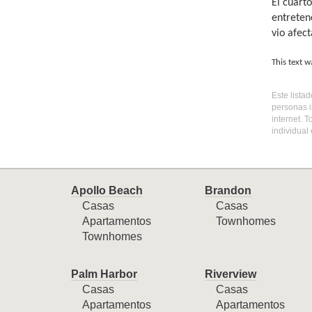
El cuart
entretene
vio afec
This text w
Este lista
personas i
internet. 
individual
Apollo Beach
Brandon
Casas
Casas
Apartamentos
Townhomes
Townhomes
Palm Harbor
Riverview
Casas
Casas
Apartamentos
Apartamentos