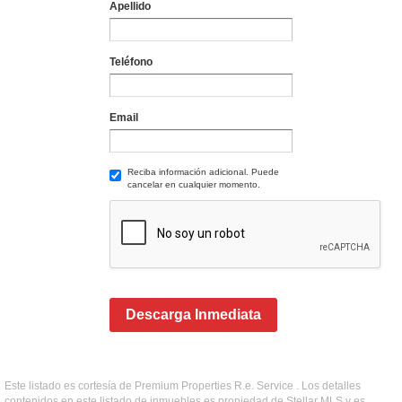
Apellido
Teléfono
Email
Reciba información adicional. Puede
cancelar en cualquier momento.
Descarga Inmediata
Este listado es cortesía de Premium Properties R.e. Service . Los detalles
contenidos en este listado de inmuebles es propiedad de Stellar MLS y es