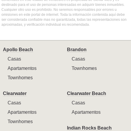
destinado para el uso de personas interesadas en adquirir bienes inmuebles.
Cualquier otro uso es prohibido. No seremos responsables por errores u
omisiones en este portal de internet. Toda la información contenida aquí debe
ser considerada confiable mas no garantizada, todas las representaciones son
aproximadas, y verificación individual es recomendada.
Apollo Beach
Brandon
Casas
Casas
Apartamentos
Townhomes
Townhomes
Clearwater
Clearwater Beach
Casas
Casas
Apartamentos
Apartamentos
Townhomes
Indian Rocks Beach