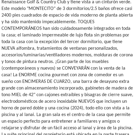
Renaissance Golf & Country Club y tiene vista a un cinturón verde.
Este modelo "MONTECITO" de 3 dormitorios/2.5 baños ofrece casi
2400 pies cuadrados de espacio de vida moderno de planta abierta
y ha sido mantenido impecablemente. TOQUES
CONTEMPORÁNEOS han sido cuidadosamente integrados en toda
la casa; el laminado impermeable de lujo flota sin problemas por
toda la casa con la excepción del tercer dormitorio, que tiene
NUEVA alfombra, tratamientos de ventanas personalizados,
accesorios/luminarias/ventiladores modernos, molduras de corona
y tonos de pintura neutros. ¡Gran parte de los muebles
(contemporáneos y nuevos) se CONVEYARÁN con la venta de la
casa! La ENORME cocina gourmet con zona de comedor es un
sueño con ENCIMERAS DE CUARZO, una barra de desayuno extra
grande con almacenamiento incorporado, gabinetes de madera de
tono MIEL de 42" con cajones extraíbles y bisagras de cierre suave,
electrodomésticos de acero inoxidable NUEVOS que incluyen un
horno de pared doble y una cocina (2024), todo ello con vista a la
piscina y al lanai. La gran sala es el centro de la casa que permite
un espacio perfecto para entretener a familiares y amigos o
relajarse y disfrutar de un fácil acceso al lanai y área de la piscina.
La suite principal del propietario está ubicada en la parte trasera