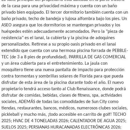
de la casa para una privacidad máxima y cuenta con un baño
privado bien equipado. El tercer dormitorio también cuenta con un
baño privado, techo de bandeja y lujosa alfombra bajo los pies. Un
ASEO asegura que los dormitorios se mantengan privados y los
huéspedes estén adecuadamente acomodados. Pero la "pieza de
resistencia" es el lanai, la cubierta y la piscina de adoquines
personalizados. Retírese a su propio oasis privado en el lanai
extendido que cuenta con una hermosa piscina forrada de PEBBLE-
TEC (de 3 a 8 pies de profundidad), PARRILLA DE GAS COMERCIAL
y un área cubierta para el entretenimiento. La jaula con
mosquitero tiene una nueva pantalla de impacto para protección
contra tormentas y sombrillas solares de Florida para que pueda
disfrutar de esta área de la piscina durante todo el año. El nuevo
propietario tendrá acceso tanto al Club Renaissance, donde podrá
disfrutar de comidas, bebidas, clases de fitness, spa, actividades
sociales, ADEMÁS de todas las comodidades de Sun City como
tiendas, restaurantes, bancos, médicos, numerosos clubes sociales,
pickleball y mucho más, ¡todo accesible en carrito de golf! TECHO
2025; HVAC DE 4 TONELADAS 2026; CALENTADOR DE AGUA 2025;
SUELOS 2025; PERSIANAS HURACANADAS ELECTRÓNICAS 2026;