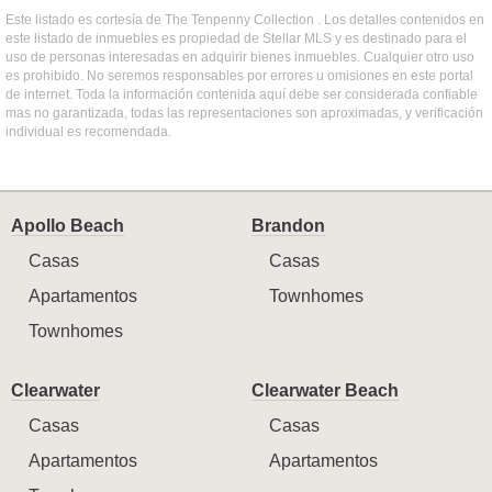
Este listado es cortesía de The Tenpenny Collection . Los detalles contenidos en
este listado de inmuebles es propiedad de Stellar MLS y es destinado para el
uso de personas interesadas en adquirir bienes inmuebles. Cualquier otro uso
es prohibido. No seremos responsables por errores u omisiones en este portal
de internet. Toda la información contenida aquí debe ser considerada confiable
mas no garantizada, todas las representaciones son aproximadas, y verificación
individual es recomendada.
Apollo Beach
Brandon
Casas
Casas
Apartamentos
Townhomes
Townhomes
Clearwater
Clearwater Beach
Casas
Casas
Apartamentos
Apartamentos