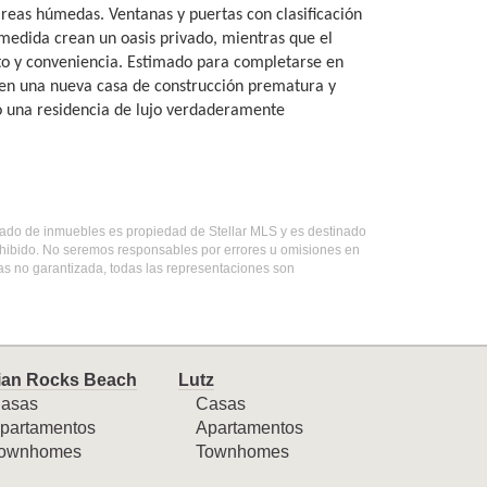
reas húmedas. Ventanas y puertas con clasificación
 medida crean un oasis privado, mientras que el
o y conveniencia. Estimado para completarse en
ren una nueva casa de construcción prematura y
o una residencia de lujo verdaderamente
listado de inmuebles es propiedad de Stellar MLS y es destinado
ohibido. No seremos responsables por errores u omisiones en
mas no garantizada, todas las representaciones son
ian Rocks Beach
Lutz
asas
Casas
partamentos
Apartamentos
ownhomes
Townhomes