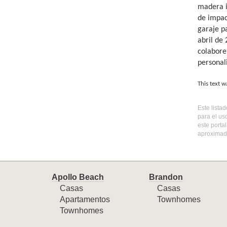
madera i
de impac
garaje p
abril de
colabore
personal
This text w
Este lista
para el us
este porta
aproximada
Apollo Beach
Brandon
Casas
Casas
Apartamentos
Townhomes
Townhomes