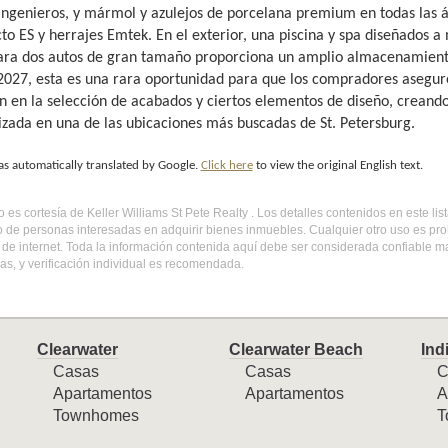
ngenieros, y mármol y azulejos de porcelana premium en todas las á
to ES y herrajes Emtek. En el exterior, una piscina y spa diseñados a
ara dos autos de gran tamaño proporciona un amplio almacenamient
 2027, esta es una rara oportunidad para que los compradores asegu
n en la selección de acabados y ciertos elementos de diseño, creand
izada en una de las ubicaciones más buscadas de St. Petersburg.
as automatically translated by Google.
Click here
to view the original English text.
do es cortesía de Keller Williams St Pete Realty . Los detalles contenidos en este 
o de personas interesadas en adquirir bienes inmuebles. Cualquier otro uso es pr
l de internet. Toda la información contenida aquí debe ser considerada confiable 
s, y verificación individual es recomendada.
Clearwater
Clearwater Beach
Ind
Casas
Casas
C
Apartamentos
Apartamentos
A
Townhomes
T