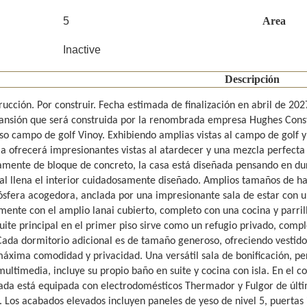
5
Area
Inactive
Descripción
rucción. Por construir. Fecha estimada de finalización en abril de 20
nsión que será construida por la renombrada empresa Hughes Constr
oso campo de golf Vinoy. Exhibiendo amplias vistas al campo de golf y
ia ofrecerá impresionantes vistas al atardecer y una mezcla perfecta
mente de bloque de concreto, la casa está diseñada pensando en dura
ral llena el interior cuidadosamente diseñado. Amplios tamaños de ha
sfera acogedora, anclada por una impresionante sala de estar con u
ente con el amplio lanai cubierto, completo con una cocina y parrilla
suite principal en el primer piso sirve como un refugio privado, com
 Cada dormitorio adicional es de tamaño generoso, ofreciendo vestido
máxima comodidad y privacidad. Una versátil sala de bonificación, per
ultimedia, incluye su propio baño en suite y cocina con isla. En el c
ada está equipada con electrodomésticos Thermador y Fulgor de últ
 Los acabados elevados incluyen paneles de yeso de nivel 5, puertas i