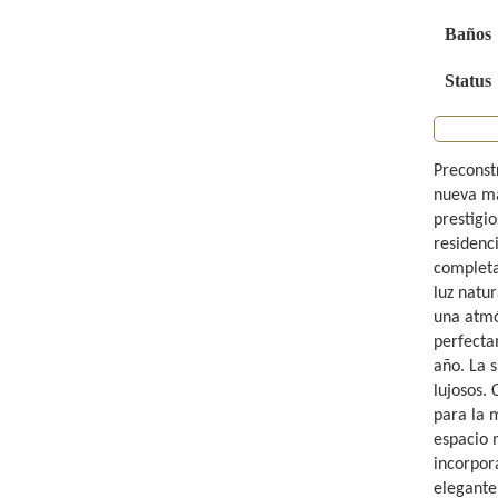
Baños
Status
Preconst
nueva ma
prestigi
residenc
completa
luz natu
una atmó
perfectam
año. La 
lujosos.
para la 
espacio m
incorpor
elegante.