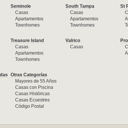
Seminole
South Tampa
St 
Casas
Casas
C
Apartamentos
Apartamentos
A
Townhomes
Townhomes
T
Treasure Island
Valrico
Pro
Casas
Casas
C
Apartamentos
A
Townhomes
das
Otras Categorías
Mayores de 55 Años
Casas con Piscina
Casas Históricas
Casas Ecuestres
Código Postal