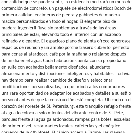
con calidad que se puede sentir, la residencia mostrará un muro de
contención de concreto, un paquete de electrodomésticos Bosch de
primera calidad, encimeras de piedra y gabinetes de madera
maciza personalizados en todo el hogar. El elegante piso de
madera ingenieril fluye sin problemas a través de las áreas
principales de estar, elevando todo el interior con un acabado
refinado y elegante. El espacioso plano de planta ofrece generosos
espacios de reunión y un amplio porche trasero cubierto, perfecto
para cenas al atardecer, café por la mañana o relajarse después
de un día en el agua. Cada habitación cuenta con su propio baño
en suite con acabados bellamente diseñados, abundante
almacenamiento y distribuciones inteligentes y habitables. Todavía
hay tiempo para realizar cambios de diseño y seleccionar
modificaciones personalizadas, lo que brinda a los compradores
una rara oportunidad de adaptar los acabados y detalles a su estilo
personal antes de que la construcción esté completa. Ubicado en el
corazón del noreste de St. Petersburg, este tranquilo refugio frente
al agua lo coloca a solo minutos del vibrante centro de St. Pete,
parques frente al agua galardonados, rampas para botes, escuelas
de primer nivel, restaurantes locales, cafeterías y el enérgico
corredor de la 4th Street. El rápido acceso a Tampa, las playas y