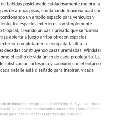
ro de bebidas posicionado cuidadosamente mejora la
 través de ambos pisos, combinando funcionalidad con
orcionando un amplio espacio para vehículos y
iento, los espacios exteriores son simplemente
o tropical, creando un oasis privado que se fusiona
raza abierta a juego arriba ofrecen espacios
a exterior completamente equipada facilita la
 tres décadas construyendo casas premiadas, Windstar
omo el estilo de vida único de cada propietario. La
 sofisticación, artesanía y conexión con el entorno
cada detalle está diseñado para inspirar, y cada
listado de inmuebles es propiedad de Stellar MLS y es destinado
ohibido. No seremos responsables por errores u omisiones en
mas no garantizada, todas las representaciones son