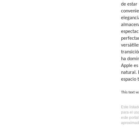
de estar
convenie
eleganci
almacena
espectac
perfecta
versátile
transici
ha domina
Apple es
natural.
espacio 
This text w
Este lista
para el us
este porta
aproximada