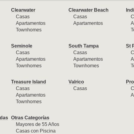
Clearwater
Clearwater Beach
Ind
Casas
Casas
C
Apartamentos
Apartamentos
A
Townhomes
T
Seminole
South Tampa
St 
Casas
Casas
C
Apartamentos
Apartamentos
A
Townhomes
Townhomes
T
Treasure Island
Valrico
Pro
Casas
Casas
C
Apartamentos
A
Townhomes
das
Otras Categorías
Mayores de 55 Años
Casas con Piscina