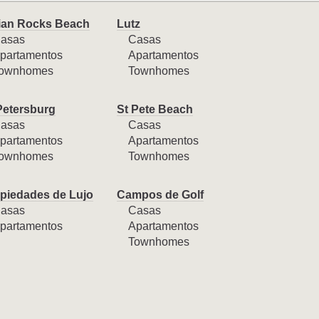
ian Rocks Beach
Lutz
asas
Casas
partamentos
Apartamentos
ownhomes
Townhomes
Petersburg
St Pete Beach
asas
Casas
partamentos
Apartamentos
ownhomes
Townhomes
piedades de Lujo
Campos de Golf
asas
Casas
partamentos
Apartamentos
Townhomes