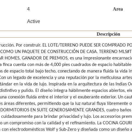
4
Area
Active
Descripción
trucción. Por construir. EL LOTE/TERRENO PUEDE SER COMPRADO
 COMO UN PAQUETE DE CONSTRUCCIÓN DE CASA. TERRENO MLS#TB83
 HOMES, GANADOR DE PREMIOS, es una impresionante encarnación d
a finca cuenta con más de 4,000 pies cuadrados de espacio habitabl
 de espacio total bajo techo, conectando de manera fluida la vida int
 Con un legado de excelencia y una reputación por la meticulosa art
ándar en la vida de lujo. Inspirada en la arquitectura de las Indias 
distintivo y pulido. El diseño integra hábilmente espacios abiertos, e
na conexión fluida entre el interior y el exuberante exterior. Un caut
s áreas diferentes, permitiendo que la luz natural fluya libremente o
DORMITORIOS EN SUITE GENEROSAMENTE GRANDES, cuatro baños comp
 cuidadosamente para brindar privacidad y lujo. Los accesorios prem
do un compromiso con la calidad y el refinamiento. La COCINA GOURME
 con electrodomésticos Wolf y Sub-Zero y diseñada como un diseño a