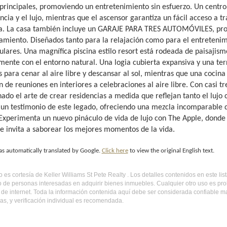
 principales, promoviendo un entretenimiento sin esfuerzo. Un cent
ncia y el lujo, mientras que el ascensor garantiza un fácil acceso a
a. La casa también incluye un GARAJE PARA TRES AUTOMÓVILES, prop
miento. Diseñados tanto para la relajación como para el entretenim
ulares. Una magnífica piscina estilo resort está rodeada de paisajism
mente con el entorno natural. Una logia cubierta expansiva y una ter
s para cenar al aire libre y descansar al sol, mientras que una cocin
ón de reuniones en interiores a celebraciones al aire libre. Con casi
do el arte de crear residencias a medida que reflejan tanto el lujo c
 un testimonio de este legado, ofreciendo una mezcla incomparable de
 Experimenta un nuevo pináculo de vida de lujo con The Apple, donde 
te invita a saborear los mejores momentos de la vida.
as automatically translated by Google.
Click here
to view the original English text.
do es cortesía de Keller Williams St Pete Realty . Los detalles contenidos en este 
o de personas interesadas en adquirir bienes inmuebles. Cualquier otro uso es pr
l de internet. Toda la información contenida aquí debe ser considerada confiable 
s, y verificación individual es recomendada.