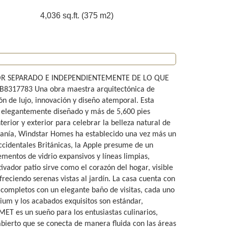
4,036 sq.ft. (375 m2)
 POR SEPARADO E INDEPENDIENTEMENTE DE LO QUE
17783 Una obra maestra arquitectónica de
e lujo, innovación y diseño atemporal. Esta
e elegantemente diseñado y más de 5,600 pies
erior y exterior para celebrar la belleza natural de
esanía, Windstar Homes ha establecido una vez más un
Occidentales Británicas, la Apple presume de un
lementos de vidrio expansivos y líneas limpias,
ivador patio sirve como el corazón del hogar, visible
freciendo serenas vistas al jardín. La casa cuenta con
letos con un elegante baño de visitas, cada uno
ium y los acabados exquisitos son estándar,
T es un sueño para los entusiastas culinarios,
bierto que se conecta de manera fluida con las áreas