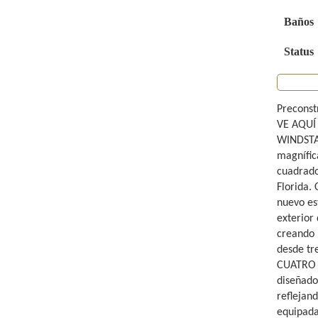
Baños
Status
Precons
VE AQUÍ
WINDSTAR
magnífic
cuadrados
Florida.
nuevo est
exterior 
creando u
desde tre
CUATRO 
diseñado
reflejan
equipada