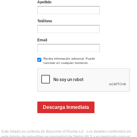
Apellido
Teléfono
Email
Reciba información adicional. Puede
cancelar en cualquier momento.
Descarga Inmediata
Este listado es cortesía de Beycome of Florida Llc . Los detalles contenidos en
este listado de inmuebles es propiedad de Stellar MLS y es destinado para el